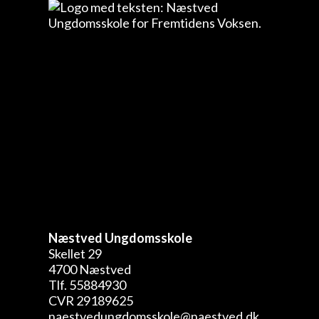
Næstved Ungdomsskole
Skellet 29
4700 Næstved
Tlf. 55884930
CVR 29189625
naestvedungdomsskole@naestved.dk