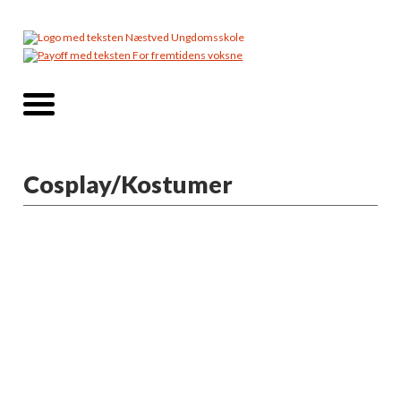
Cosplay/Kostumer
Info
På dette hold, kan du lave props, cosplay
accessoires & kostumer efter dine egne
ønsker.
Så går du og drømmer om, at cosplay en