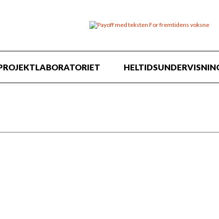
PROJEKTLABORATORIET
HELTIDSUNDERVISNIN
kaber børnene i løbet af ugen deres egen dans 
 fredagen i Ny Ridehus på Grønnegades Kaserne 
ffessionel lyd og lys.