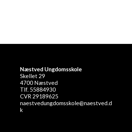
dunk
 2021 1566, mail:
kgjes@naestved.dk
Næstved Ungdomsskole
Skellet 29
4700 Næstved
Tlf. 55884930
CVR 29189625
naestvedungdomsskole@naestved.d
k