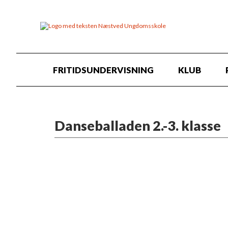
FRITIDSUNDERVISNING
KLUB
Danseballaden 2.-3. klasse
Info
Sammen med en professionel danser s
afsluttes med et flot danseshow om
optræder på den store scene med pro