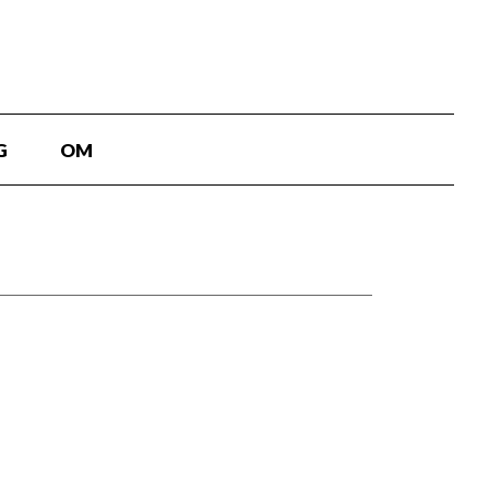
G
OM
og koregrafi. Danseballaden
Kulturcenter, hvor børnene