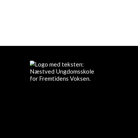
Medbring:
Stor madpakke og drikke
Kontaktperson:
Katrine Gjesing, tlf.