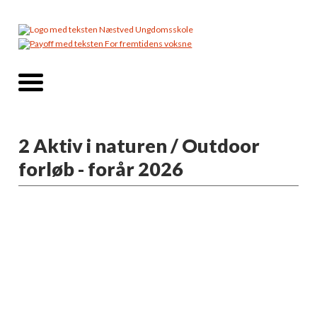
2 Aktiv i naturen / Outdoor
forløb - forår 2026
Info
Vil du med ud og prøve kræfter med
naturen – til lands, til vands og omkring
bålet?