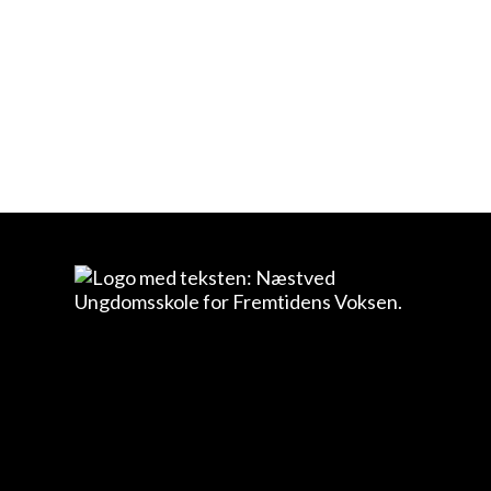
teacher” (Zulu Nation)
samt “the son of Hip
Hop” (Kool DJ Herc).