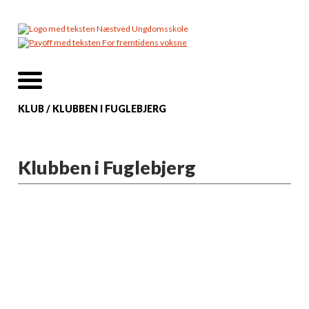
KLUB
/
KLUBBEN I FUGLEBJERG
Klubben i Fuglebjerg
MED PLADS TIL ALLE
Klubben i Fuglebjerg er for
de seje, normale,
viljestærke,
skøre, de fænomenale, de
charmerende, de uartige,