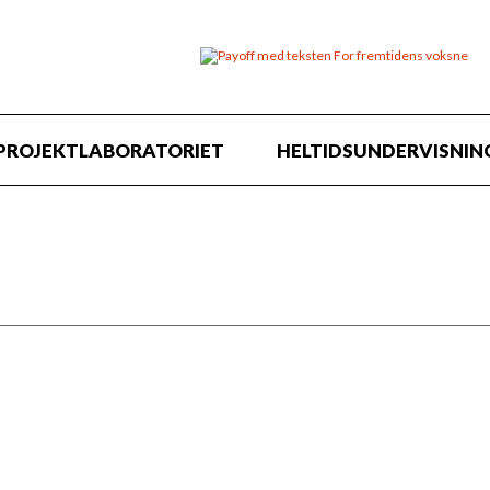
PROJEKTLABORATORIET
HELTIDSUNDERVISNIN
LLESSKAB
jest og arbejder bevidst med respekten
 ungeinvolvering og klubmedarbejderne
idere. Klub Glumsø vil sikre et