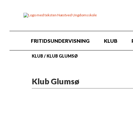
FRITIDSUNDERVISNING
KLUB
KLUB
/
KLUB GLUMSØ
Klub Glumsø
FORSKELLIGHED, FRIRUM OG FÆ
Klub Glumsø sætter fællesskabet hø
for forskelligheder. Vi prioriterer
står klar til at løfte de unges idéer v