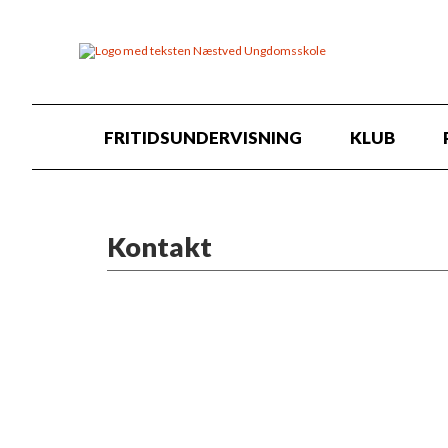
FRITIDSUNDERVISNING
KLUB
Kontakt
For Ungdomsskolen:
Administrativ medarbejder, Lisbet
Administrativ medarbejder, Hella B
. . .