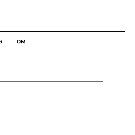
G
OM
.dk