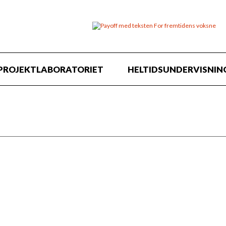
PROJEKTLABORATORIET
HELTIDSUNDERVISNIN
h Meincke Jørgensen
5588 4930
limjo@naestved
jørton 5588 4930
hebjo@naestved.dk