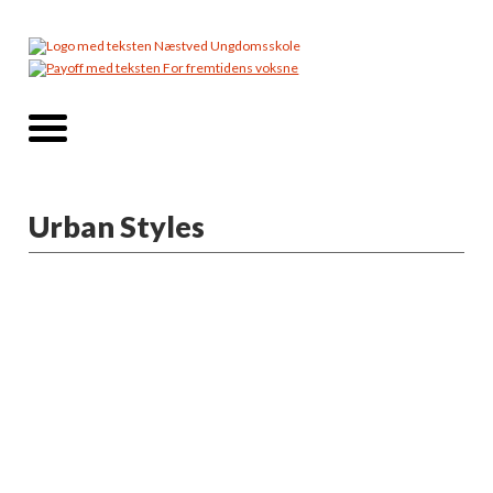
Urban Styles
Info
På Urban Styles holdet vil vi have fokus på
de urbane stilarter indenfor dans såsom
house, waacking og funk, men holdet vil
bestå af især hiphop og commercial.
Holdet er for alle danseglade unge der er