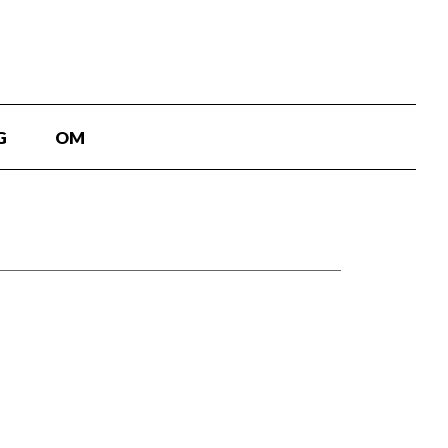
G
OM
kan du få hjælp til de aller første