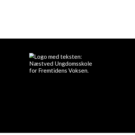
Første undervisningsgang: d. 24/9-2