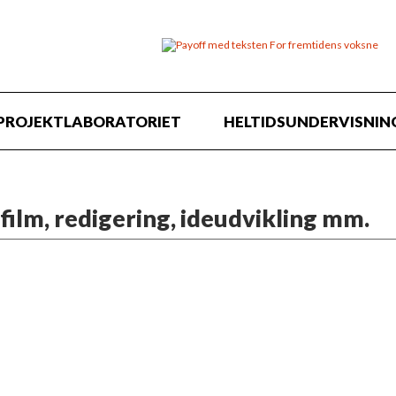
PROJEKTLABORATORIET
HELTIDSUNDERVISNIN
film, redigering, ideudvikling mm.
 her holdet for dig!
er med næsten 20 års erfaring indenfor Youtube, 