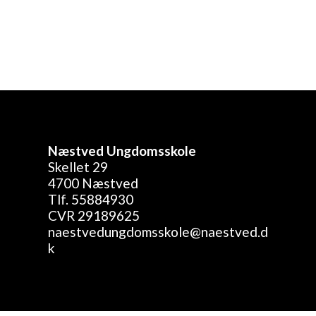
5 sidste undervisningsgang: d. 11/3-26
Næstved Ungdomsskole
Skellet 29
4700 Næstved
Tlf. 55884930
CVR 29189625
naestvedungdomsskole@naestved.d
k