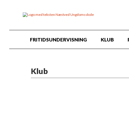
FRITIDSUNDERVISNING
KLUB
Klub
Ungdomsskolens klubber tilbyder 
bedømmelse.
Du mødes med tillid, ligeværd og 
om at blive til
noget
. Vi ønsker at 
udfordre dig i tanker, ord og hand